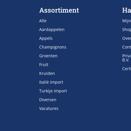
Assortiment
Ha
Alle
Mijn
Aardappelen
Sho
Appels
Ove
Champignons
Cont
Groenten
Priv
B.V.
Fruit
Cert
Kruiden
Italië import
Turkije import
Diversen
Vacatures