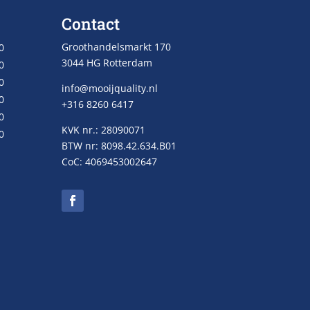
Contact
Groothandelsmarkt 170
0
3044 HG Rotterdam
0
0
info@mooijquality.nl
0
+316 8260 6417
0
KVK nr.: 28090071
0
BTW nr: 8098.42.634.B01
CoC: 4069453002647