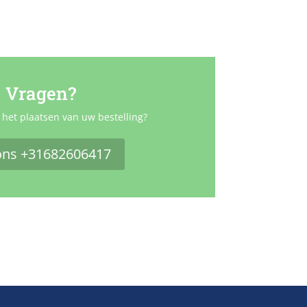
Vragen?
 het plaatsen van uw bestelling?
ons +31682606417