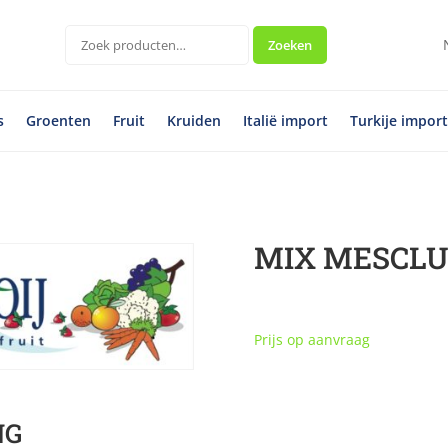
Zoeken
Zoeken
naar:
s
Groenten
Fruit
Kruiden
Italië import
Turkije impor
MIX MESCLUM
Prijs op aanvraag
NG