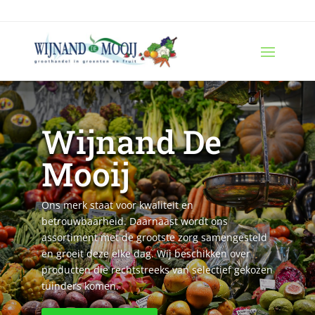
Wijnand De
Mooij
Ons merk staat voor kwaliteit en
betrouwbaarheid. Daarnaast wordt ons
assortiment met de grootste zorg samengesteld
en groeit deze elke dag. Wij beschikken over
producten die rechtstreeks van selectief gekozen
tuinders komen.