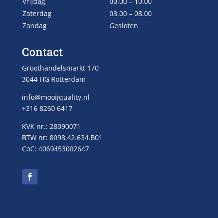
Vrijdag
00.00 – 10.00
Zaterdag
03.00 – 08.00
Zondag
Gesloten
Contact
Groothandelsmarkt 170
3044 HG Rotterdam
info@mooijquality.nl
+316 8260 6417
KVK nr.: 28090071
BTW nr: 8098.42.634.B01
CoC: 4069453002647