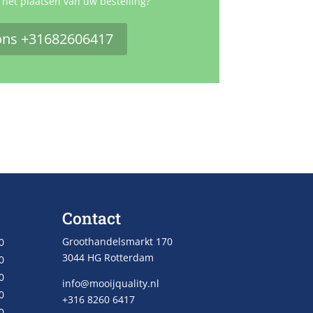
 het plaatsen van uw bestelling?
ons +31682606417
Contact
Groothandelsmarkt 170
0
3044 HG Rotterdam
0
0
info@mooijquality.nl
0
+316 8260 6417
0