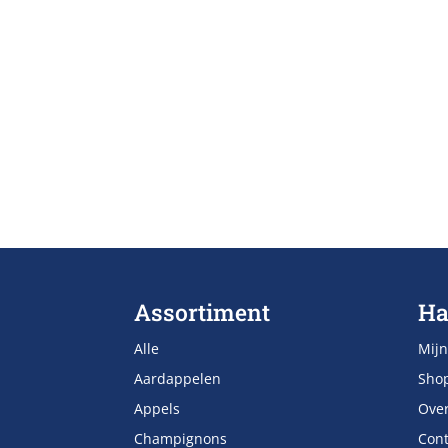
Assortiment
Ha
Alle
Mijn
Aardappelen
Sho
Appels
Ove
Champignons
Cont