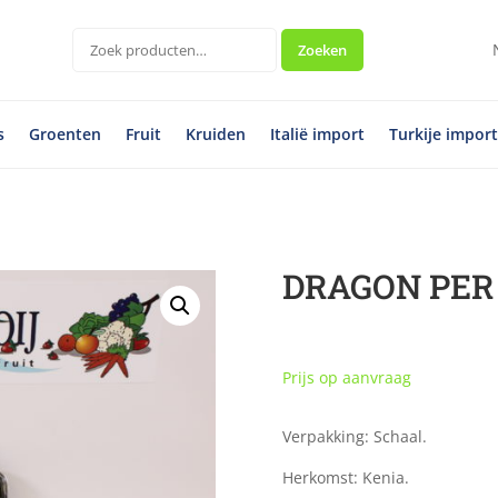
Zoeken
Zoeken
naar:
s
Groenten
Fruit
Kruiden
Italië import
Turkije impor
DRAGON PER
Prijs op aanvraag
Verpakking: Schaal.
Herkomst: Kenia.