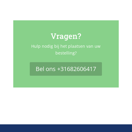
Vragen?
Hulp nodig bij het plaatsen van uw
bestelling?
Bel ons +31682606417