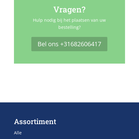
Vragen?
Hulp nodig bij het plaatsen van uw
bestelling?
Bel ons +31682606417
Assortiment
Alle