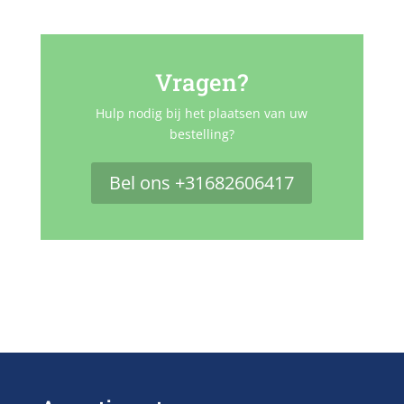
Vragen?
Hulp nodig bij het plaatsen van uw
bestelling?
Bel ons +31682606417