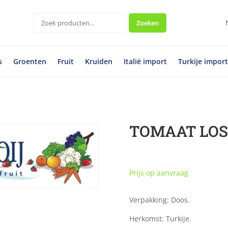
Zoeken
Zoeken
naar:
s
Groenten
Fruit
Kruiden
Italië import
Turkije impor
TOMAAT LOS 
Prijs op aanvraag
Verpakking: Doos.
Herkomst: Turkije.