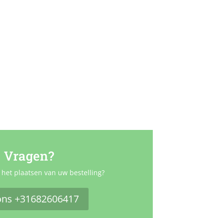
Vragen?
 het plaatsen van uw bestelling?
ons +31682606417