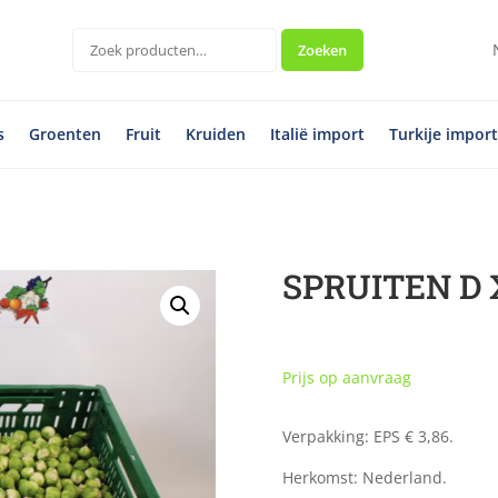
Zoeken
Zoeken
naar:
s
Groenten
Fruit
Kruiden
Italië import
Turkije impor
SPRUITEN D 
Prijs op aanvraag
Verpakking: EPS € 3,86.
Herkomst: Nederland.