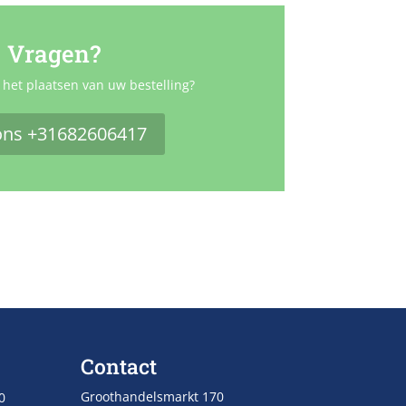
Vragen?
 het plaatsen van uw bestelling?
ons +31682606417
Contact
Groothandelsmarkt 170
0