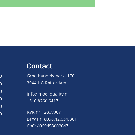
Contact
Groothandelsmarkt 170
0
3044 HG Rotterdam
0
0
info@mooijquality.nl
0
+316 8260 6417
0
KVK nr.: 28090071
0
BTW nr: 8098.42.634.B01
CoC: 4069453002647