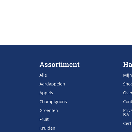
Assortiment
Ha
Alle
Mijn
Aardappelen
Sho
Appels
Ove
Champignons
Cont
Groenten
Priv
B.V.
Fruit
Cert
Kruiden