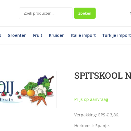
Zoeken
Zoeken
naar:
s
Groenten
Fruit
Kruiden
Italië import
Turkije impor
SPITSKOOL N
Prijs op aanvraag
Verpakking: EPS € 3,86.
Herkomst: Spanje.