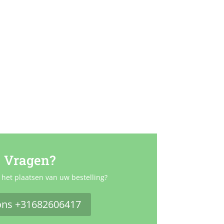
Vragen?
 het plaatsen van uw bestelling?
ons +31682606417