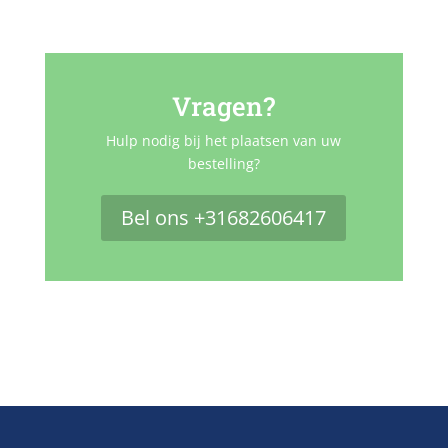
Vragen?
Hulp nodig bij het plaatsen van uw
bestelling?
Bel ons +31682606417