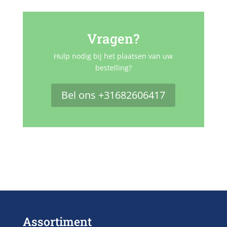
Vragen?
Hulp nodig bij het plaatsen van uw
bestelling?
Bel ons +31682606417
Assortiment