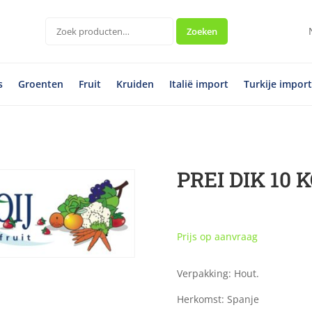
Zoeken
Zoeken
naar:
s
Groenten
Fruit
Kruiden
Italië import
Turkije impor
PREI DIK 10 
Prijs op aanvraag
Verpakking: Hout.
Herkomst: Spanje