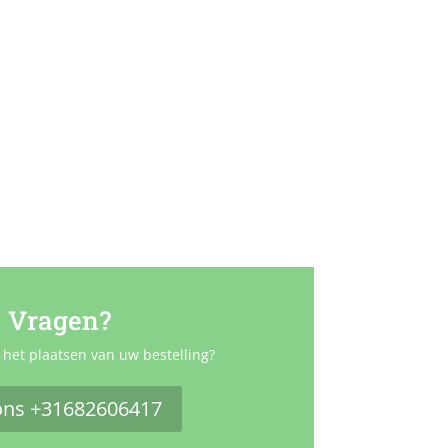
Vragen?
 het plaatsen van uw bestelling?
ons +31682606417