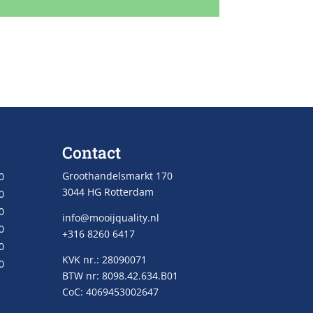
Contact
Groothandelsmarkt 170
0
3044 HG Rotterdam
0
0
info@mooijquality.nl
0
+316 8260 6417
0
KVK nr.: 28090071
0
BTW nr: 8098.42.634.B01
CoC: 4069453002647