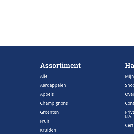
Assortiment
Ha
Alle
Mijn
Aardappelen
Sho
Appels
Ove
Champignons
Cont
Groenten
Priv
B.V.
Fruit
Cert
Kruiden