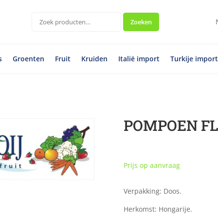
Zoeken
Zoeken
naar:
s
Groenten
Fruit
Kruiden
Italië import
Turkije impor
POMPOEN FLE
Prijs op aanvraag
Verpakking: Doos.
Herkomst: Hongarije.