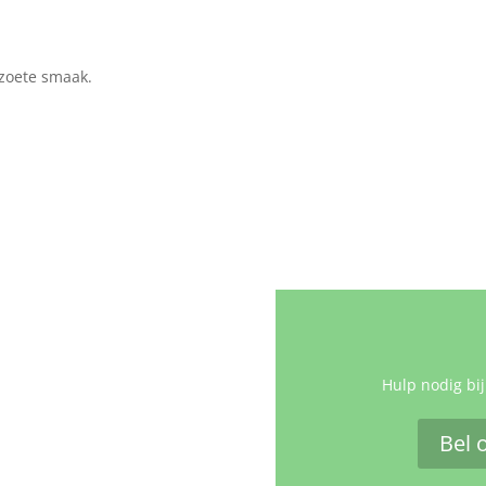
zoete smaak.
Hulp nodig bij
Bel 