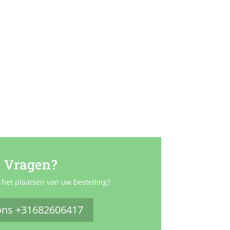
Vragen?
 het plaatsen van uw bestelling?
ons +31682606417