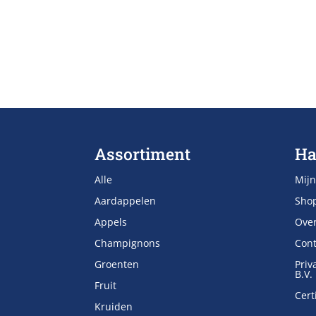
Assortiment
Ha
Alle
Mijn
Aardappelen
Sho
Appels
Ove
Champignons
Cont
Groenten
Priv
B.V.
Fruit
Cert
Kruiden