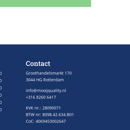
Contact
Groothandelsmarkt 170
0
3044 HG Rotterdam
0
0
info@mooijquality.nl
0
+316 8260 6417
0
KVK nr.: 28090071
0
BTW nr: 8098.42.634.B01
CoC: 4069453002647