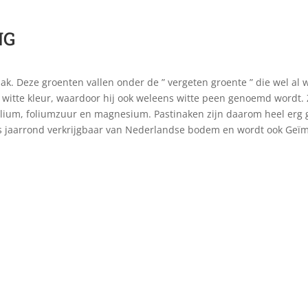
NG
ak. Deze groenten vallen onder de ” vergeten groente ” die wel a
en witte kleur, waardoor hij ook weleens witte peen genoemd wordt.
lium, foliumzuur en magnesium. Pastinaken zijn daarom heel erg g
k is jaarrond verkrijgbaar van Nederlandse bodem en wordt ook Geï