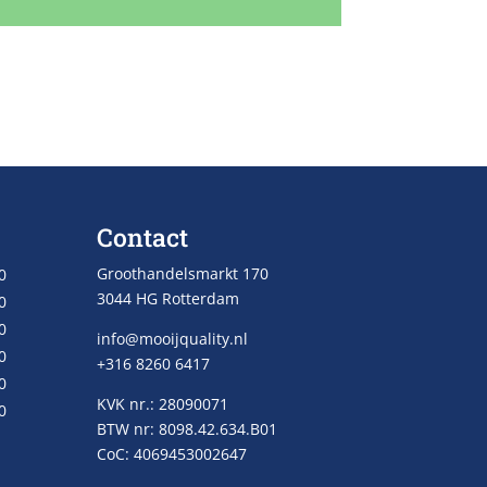
Contact
Groothandelsmarkt 170
0
3044 HG Rotterdam
0
0
info@mooijquality.nl
0
+316 8260 6417
0
KVK nr.: 28090071
0
BTW nr: 8098.42.634.B01
CoC: 4069453002647