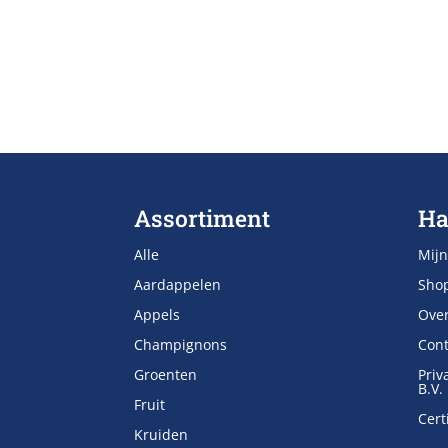
Assortiment
Ha
Alle
Mijn
Aardappelen
Sho
Appels
Ove
Champignons
Cont
Groenten
Priv
B.V.
Fruit
Cert
Kruiden