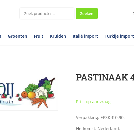
Zoeken
Zoeken
naar:
s
Groenten
Fruit
Kruiden
Italië import
Turkije impor
PASTINAAK 4
Prijs op aanvraag
Verpakking: EPSK € 0.90.
Herkomst: Nederland.