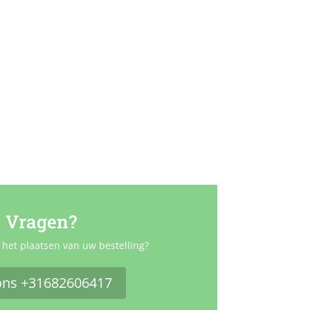
Vragen?
 het plaatsen van uw bestelling?
ons +31682606417