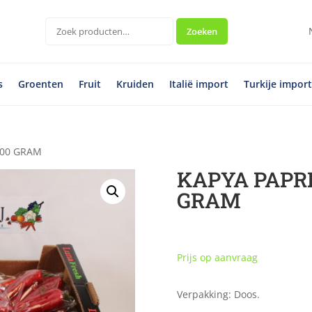
Zoeken
Zoeken
naar:
s
Groenten
Fruit
Kruiden
Italië import
Turkije impor
400 GRAM
KAPYA PAPRI
GRAM
Prijs op aanvraag
Verpakking: Doos.