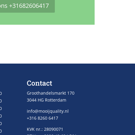
ons +31682606417
Contact
Groothandelsmarkt 170
0
3044 HG Rotterdam
0
0
info@mooijquality.nl
0
+316 8260 6417
0
KVK nr.: 28090071
0