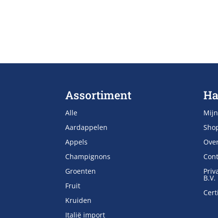
Assortiment
Ha
Alle
Mijn
Aardappelen
Sho
Appels
Ove
Champignons
Cont
Groenten
Priv
B.V.
Fruit
Cert
Kruiden
Italië import