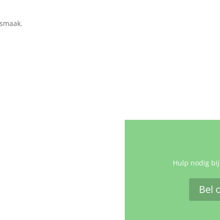
 smaak.
Hulp nodig bij
Bel 