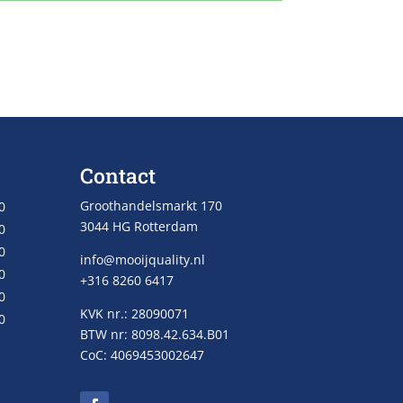
Contact
Groothandelsmarkt 170
0
3044 HG Rotterdam
0
0
info@mooijquality.nl
0
+316 8260 6417
0
KVK nr.: 28090071
0
BTW nr: 8098.42.634.B01
CoC: 4069453002647