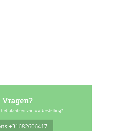
Vragen?
 het plaatsen van uw bestelling?
ons +31682606417