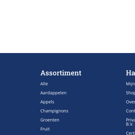
Assortiment
Ha
Alle
Mijn
Aardappelen
Sho
Appels
Ove
Champignons
Cont
Groenten
Priv
B.V.
Fruit
Cert