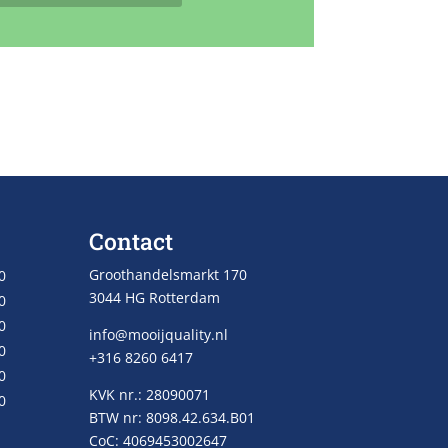
Contact
Groothandelsmarkt 170
0
3044 HG Rotterdam
0
0
info@mooijquality.nl
0
+316 8260 6417
0
KVK nr.: 28090071
0
BTW nr: 8098.42.634.B01
CoC: 4069453002647