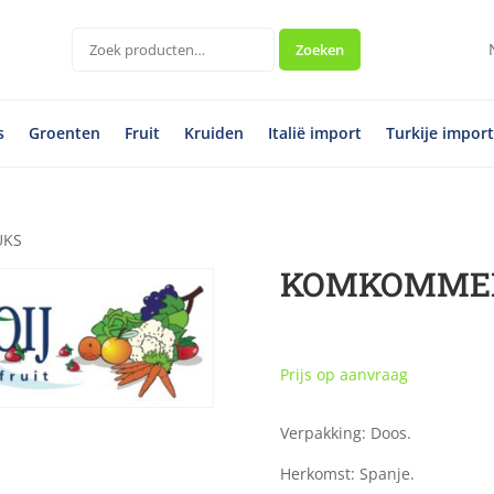
Zoeken
Zoeken
naar:
s
Groenten
Fruit
Kruiden
Italië import
Turkije impor
UKS
KOMKOMMER
Prijs op aanvraag
Verpakking: Doos.
Herkomst: Spanje.