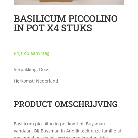
BASILICUM PICCOLINO
IN POT X4 STUKS
Prijs op aanvraag
Verpakking: Doos
Herkomst: Nederland.
PRODUCT OMSCHRIJVING
Basilicum piccolino in pot komt bij Buysman
vandaan. Bij Buysman in Andijk teelt onze familie al
decennialang de lekkerste verse kruiden. Met