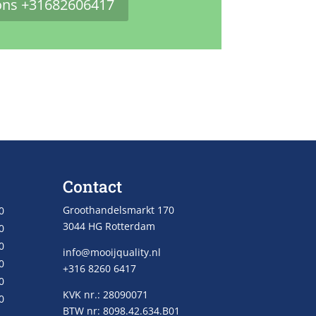
ons +31682606417
Contact
Groothandelsmarkt 170
0
3044 HG Rotterdam
0
0
info@mooijquality.nl
0
+316 8260 6417
0
KVK nr.: 28090071
0
BTW nr: 8098.42.634.B01