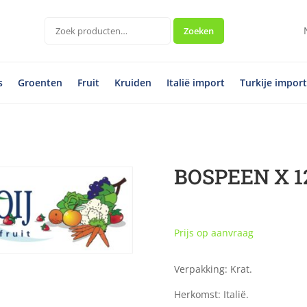
Zoeken
Zoeken
naar:
s
Groenten
Fruit
Kruiden
Italië import
Turkije impor
BOSPEEN X 1
Prijs op aanvraag
Verpakking: Krat.
Herkomst: Italië.