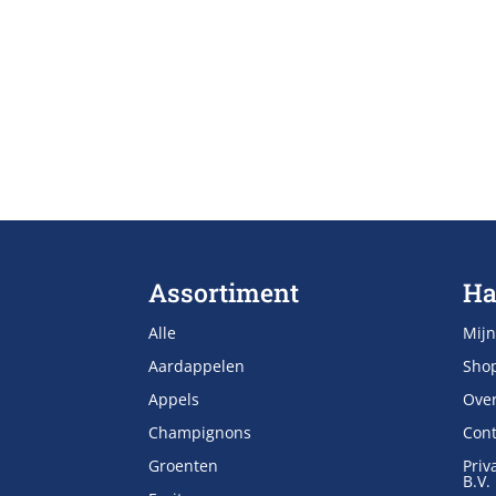
Assortiment
Ha
Alle
Mijn
Aardappelen
Sho
Appels
Ove
Champignons
Cont
Groenten
Priv
B.V.