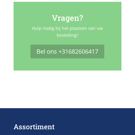
Vragen?
Hulp nodig bij het plaatsen van uw
bestelling?
Bel ons +31682606417
Assortiment