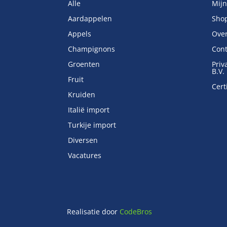
Alle
Mijn
Aardappelen
Sho
Appels
Ove
Champignons
Cont
Groenten
Priv
B.V.
Fruit
Cert
Kruiden
Italië import
Turkije import
Diversen
Vacatures
Realisatie door
CodeBros