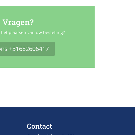
Vragen?
 het plaatsen van uw bestelling?
ons +31682606417
Contact