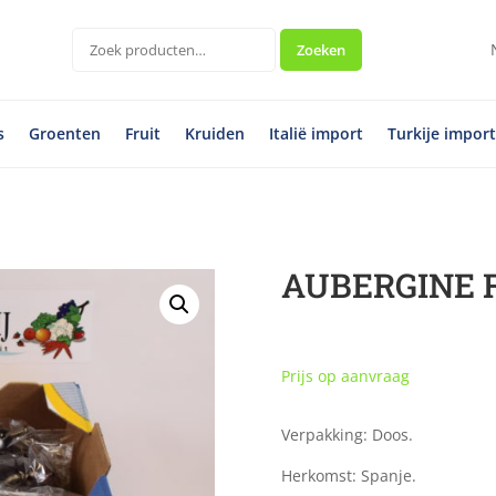
Zoeken
Zoeken
naar:
s
Groenten
Fruit
Kruiden
Italië import
Turkije impor
AUBERGINE 
Prijs op aanvraag
Verpakking: Doos.
Herkomst: Spanje.