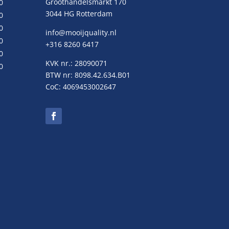
Groothandelsmarkt 170
0
3044 HG Rotterdam
0
0
info@mooijquality.nl
0
+316 8260 6417
0
KVK nr.: 28090071
0
BTW nr: 8098.42.634.B01
CoC: 4069453002647