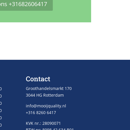
ons +31682606417
Contact
Groothandelsmarkt 170
0
3044 HG Rotterdam
0
0
info@mooijquality.nl
0
+316 8260 6417
0
KVK nr.: 28090071
0
BTW nr: 8098.42.634.B01