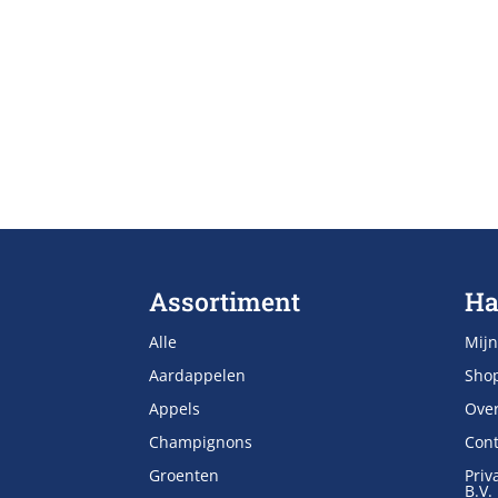
Assortiment
Ha
Alle
Mijn
Aardappelen
Sho
Appels
Ove
Champignons
Cont
Groenten
Priv
B.V.