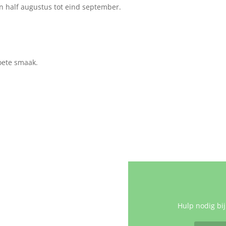
n half augustus tot eind september.
oete smaak.
Hulp nodig bij