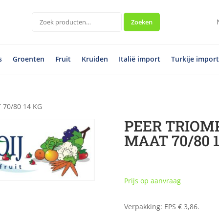
Zoeken
Zoeken
naar:
s
Groenten
Fruit
Kruiden
Italië import
Turkije impor
 70/80 14 KG
PEER TRIOM
MAAT 70/80 1
Prijs op aanvraag
Verpakking: EPS € 3,86.