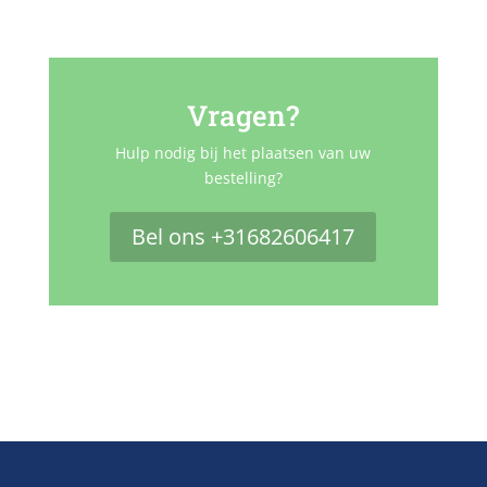
Vragen?
Hulp nodig bij het plaatsen van uw
bestelling?
Bel ons +31682606417