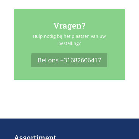
Vragen?
Hulp nodig bij het plaatsen van uw
bestelling?
Bel ons +31682606417
Assortiment