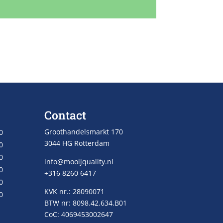
Contact
Groothandelsmarkt 170
0
3044 HG Rotterdam
0
0
info@mooijquality.nl
0
+316 8260 6417
0
KVK nr.: 28090071
0
BTW nr: 8098.42.634.B01
CoC: 4069453002647