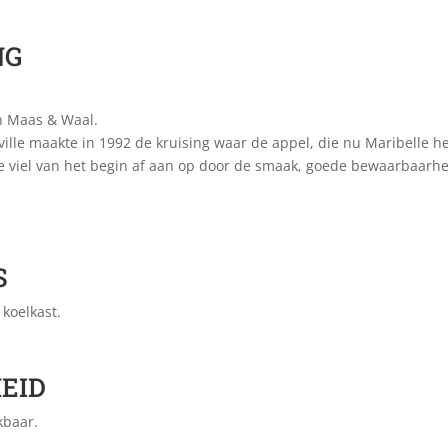
NG
an Maas & Waal.
aville maakte in 1992 de kruising waar de appel, die nu Maribelle h
le viel van het begin af aan op door de smaak, goede bewaarbaarhei
S
koelkast.
EID
kbaar.