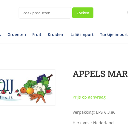
Zoeken
Zoeken
naar:
s
Groenten
Fruit
Kruiden
Italië import
Turkije impor
APPELS MARI
Prijs op aanvraag
Verpakking: EPS € 3,86.
Herkomst: Nederland.