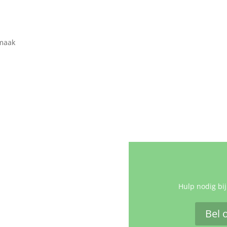
smaak
Hulp nodig bij
Bel 