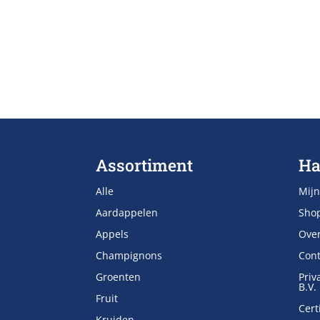
Assortiment
Ha
Alle
Mijn
Aardappelen
Sho
Appels
Ove
Champignons
Cont
Groenten
Priv
B.V.
Fruit
Cert
Kruiden