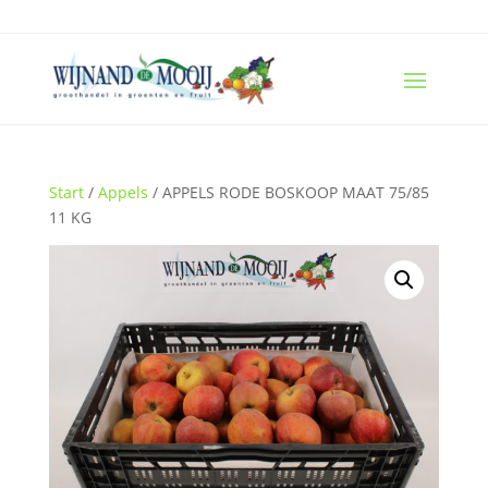
Start
/
Appels
/ APPELS RODE BOSKOOP MAAT 75/85
11 KG