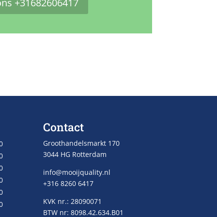
ons +31682606417
Contact
Groothandelsmarkt 170
0
3044 HG Rotterdam
0
0
info@mooijquality.nl
0
+316 8260 6417
0
KVK nr.: 28090071
0
BTW nr: 8098.42.634.B01