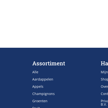
Assortiment
Ha
Alle
Mijn
Aardappelen
Sho
Appels
Ove
Champignons
Cont
Groenten
Priv
B.V.