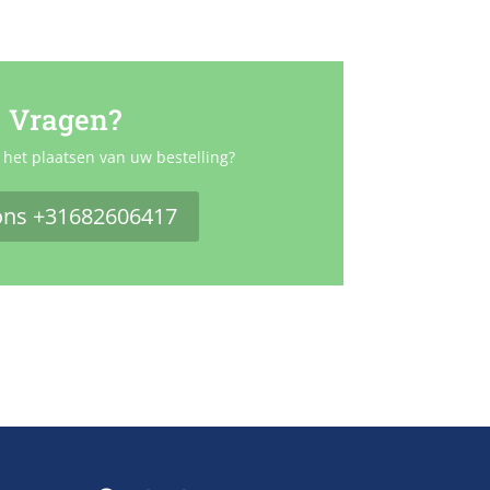
Vragen?
 het plaatsen van uw bestelling?
ons +31682606417