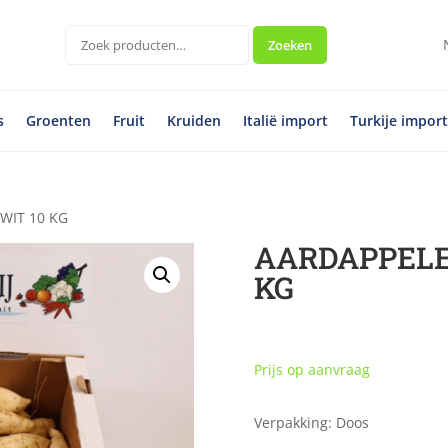
Zoeken
Zoeken
naar:
s
Groenten
Fruit
Kruiden
Italië import
Turkije impor
WIT 10 KG
AARDAPPELE
KG
Prijs op aanvraag
Verpakking: Doos