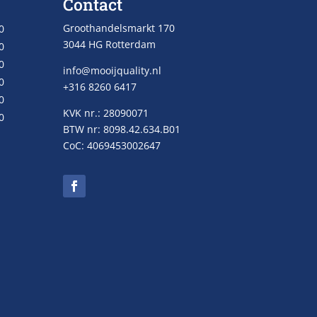
Contact
Groothandelsmarkt 170
0
3044 HG Rotterdam
0
0
info@mooijquality.nl
0
+316 8260 6417
0
KVK nr.: 28090071
0
BTW nr: 8098.42.634.B01
CoC: 4069453002647