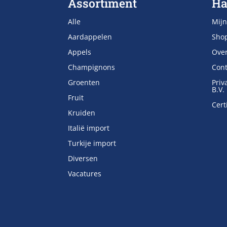
Assortiment
Ha
Alle
Mijn
Aardappelen
Sho
Appels
Ove
Champignons
Cont
Groenten
Priv
B.V.
Fruit
Cert
Kruiden
Italië import
Turkije import
Diversen
Vacatures