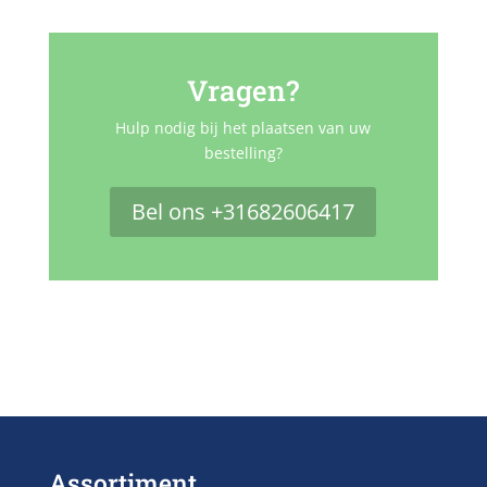
Vragen?
Hulp nodig bij het plaatsen van uw
bestelling?
Bel ons +31682606417
Assortiment